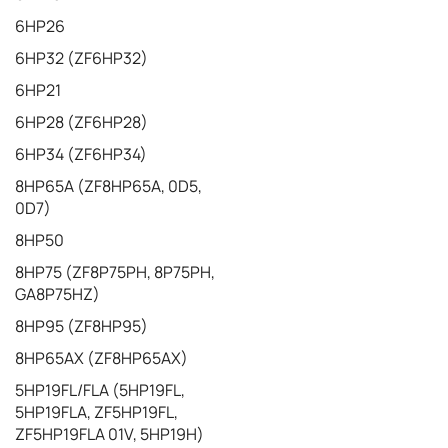
6HP26
6HP32 (ZF6HP32)
6HP21
6HP28 (ZF6HP28)
6HP34 (ZF6HP34)
8HP65A (ZF8HP65A, 0D5,
0D7)
8HP50
8HP75 (ZF8P75PH, 8P75PH,
GA8P75HZ)
8HP95 (ZF8HP95)
8HP65AX (ZF8HP65AX)
5HP19FL/FLA (5HP19FL,
5HP19FLA, ZF5HP19FL,
ZF5HP19FLA 01V, 5HP19H)