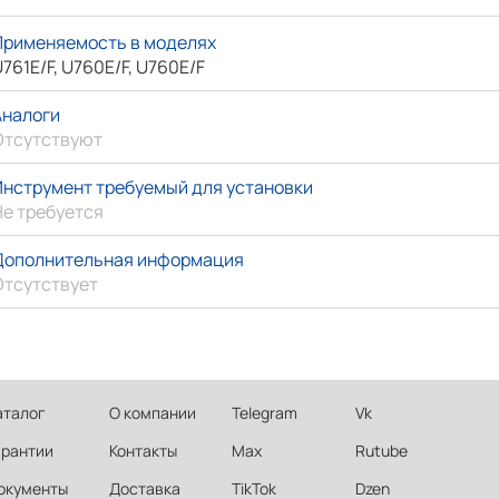
Применяемость в моделях
761E/F, U760E/F, U760E/F
Аналоги
Отсутствуют
Инструмент требуемый для установки
Не требуется
Дополнительная информация
Отсутствует
аталог
О компании
Telegram
Vk
арантии
Контакты
Max
Rutube
окументы
Доставка
TikTok
Dzen