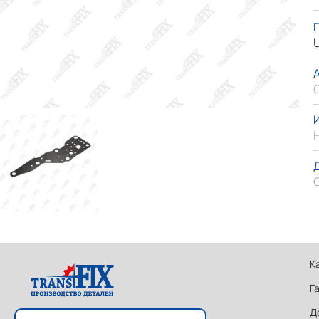
U
К
Г
Д