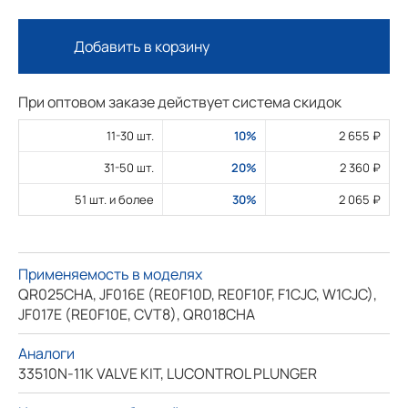
Добавить в корзину
При оптовом заказе действует система скидок
11-30 шт.
10%
2 655 ₽
31-50 шт.
20%
2 360 ₽
51 шт. и более
30%
2 065 ₽
Применяемость в моделях
QR025CHA, JF016E (RE0F10D, RE0F10F, F1CJC, W1CJC),
JF017E (RE0F10E, CVT8), QR018CHA
Аналоги
33510N-11K VALVE KIT, LUCONTROL PLUNGER