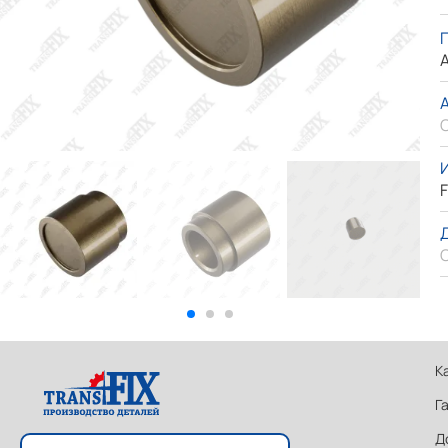
A
F
К
Г
Д