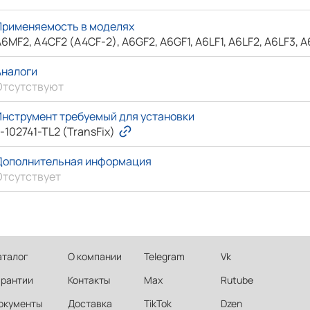
Применяемость в моделях
6MF2, A4CF2 (A4CF-2), A6GF2, A6GF1, A6LF1, A6LF2, A6LF3, 
Аналоги
Отсутствуют
Инструмент требуемый для установки
-102741-TL2 (TransFix)
Дополнительная информация
Отсутствует
аталог
О компании
Telegram
Vk
арантии
Контакты
Max
Rutube
окументы
Доставка
TikTok
Dzen