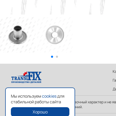
К
Г
Д
Мы используем
cookies
для
стабильной работы сайта
Указанные на сайте цены носят справочный характер и не я
отличаться от фактических изображений.
Хорошо