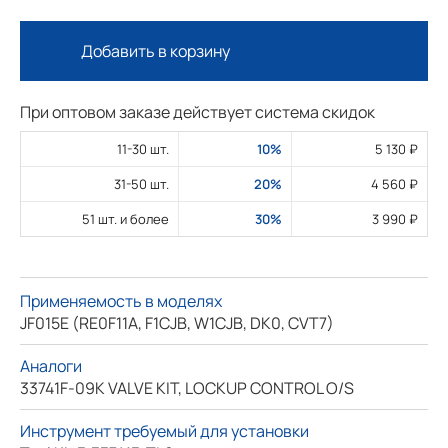
Добавить в корзину
При оптовом заказе действует система скидок
11-30 шт.
10%
5 130 ₽
31-50 шт.
20%
4 560 ₽
51 шт. и более
30%
3 990 ₽
Применяемость в моделях
JF015E (RE0F11A, F1CJB, W1CJB, DK0, CVT7)
Аналоги
33741F-09K VALVE KIT, LOCKUP CONTROL O/S
Инструмент требуемый для установки