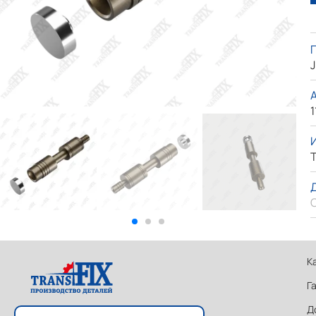
J
1
T
К
Г
Д