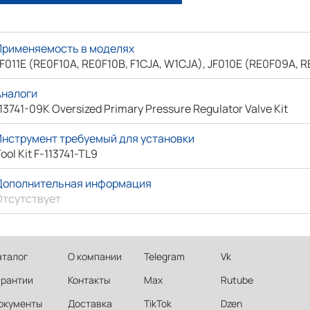
Применяемость в моделях
F011E (RE0F10A, RE0F10B, F1CJA, W1CJA), JF010E (RE0F09A, 
Аналоги
13741-09K Oversized Primary Pressure Regulator Valve Kit
Инструмент требуемый для установки
ool Kit F-113741-TL9
Дополнительная информация
Отсутствует
аталог
О компании
Telegram
Vk
арантии
Контакты
Max
Rutube
окументы
Доставка
TikTok
Dzen