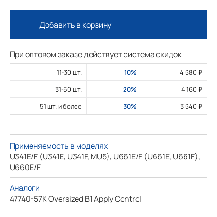
Добавить в корзину
При оптовом заказе действует система скидок
11-30 шт.
10%
4 680 ₽
31-50 шт.
20%
4 160 ₽
51 шт. и более
30%
3 640 ₽
Применяемость в моделях
U341E/F (U341E, U341F, MU5), U661E/F (U661E, U661F),
U660E/F
Аналоги
47740-57K Oversized B1 Apply Control