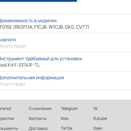
Применяемость в моделях
F015E (RE0F11A, F1CJB, W1CJB, DK0, CVT7)
Аналоги
Отсутствуют
Инструмент требуемый для установки
ool Kit F-33741F-TL
Дополнительная информация
Отсутствует
аталог
О компании
Telegram
Vk
арантии
Контакты
Max
Rutube
окументы
Доставка
TikTok
Dzen