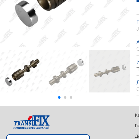
J
T
К
Г
Д