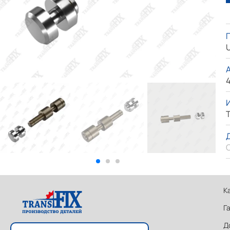
U
4
T
К
Г
Д