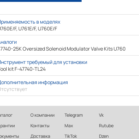
Применяемость в моделях
760E/F, U761E/F, U760E/F
Аналоги
7740-25K Oversized Solenoid Modulator Valve Kits U760
Инструмент требуемый для установки
ool kit F-47740-TL24
Дополнительная информация
Отсутствует
аталог
О компании
Telegram
Vk
арантии
Контакты
Max
Rutube
окументы
Доставка
TikTok
Dzen