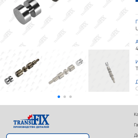
U
4
T
К
Г
Д