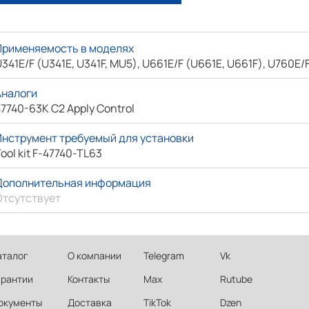
Применяемость в моделях
341E/F (U341E, U341F, MU5), U661E/F (U661E, U661F), U760E/F
Аналоги
7740-63K C2 Apply Control
Инструмент требуемый для установки
ool kit F-47740-TL63
Дополнительная информация
Отсутствует
аталог
О компании
Telegram
Vk
арантии
Контакты
Max
Rutube
окументы
Доставка
TikTok
Dzen